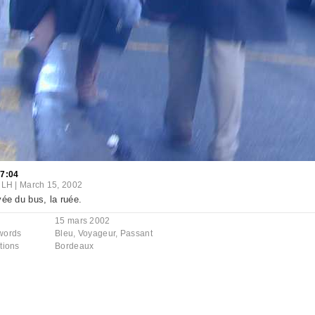
07:04
iLH
|
March 15, 2002
vée du bus, la ruée.
15 mars 2002
words
Bleu
,
Voyageur
,
Passant
tions
Bordeaux