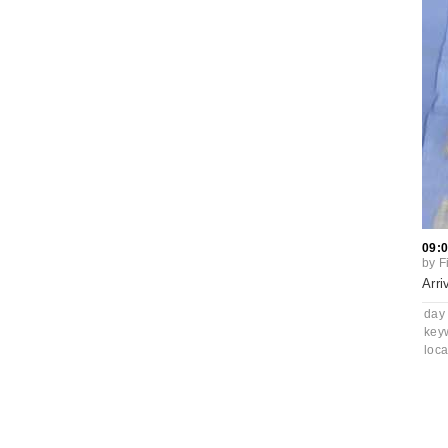
09:
by
F
Arri
day
key
loca