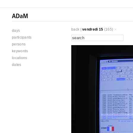
back
|
vendredi 15
(165)
days
participants
persons
keywords
locations
dates