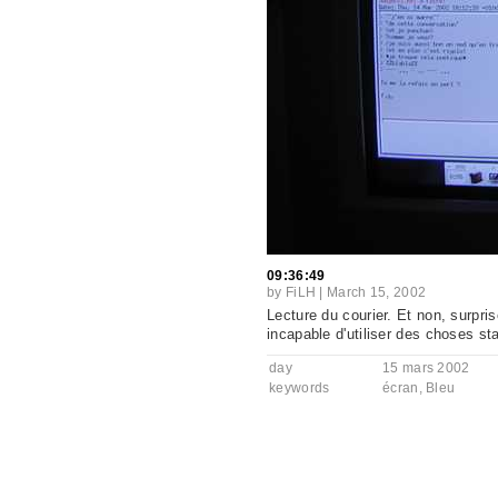
09:36:49
by
FiLH
|
March 15, 2002
Lecture du courier. Et non, surpr
incapable d'utiliser des choses st
day
15 mars 2002
keywords
écran
,
Bleu