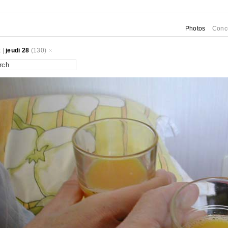
Photos
Conc
k
|
jeudi 28
(130)