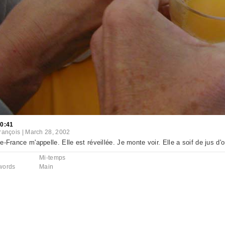
40:41
rançois
|
March 28, 2002
e-France m'appelle. Elle est réveillée. Je monte voir. Elle a soif de jus d'o
Mi-temps
words
Main