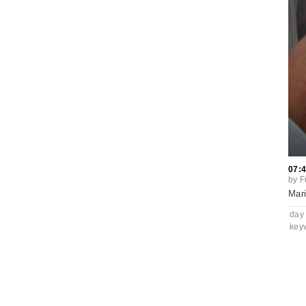
07:
by
F
Mari
day
key