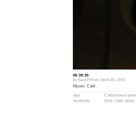
08:39:30
by
Sara Prince
|
April 26, 2002
Réveil. Café.
day
C'était mieux dem
keywords
Ocre
,
Café
,
tasse