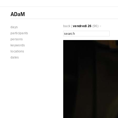
back
|
vendredi 26
(96)
days
participants
persons
keywords
locations
dates