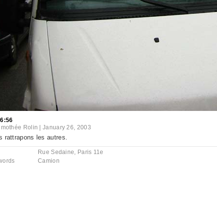
06:56
imothée Rolin
|
January 26, 2003
 rattrapons les autres.
Rue Sedaine, Paris 11e
words
Camion