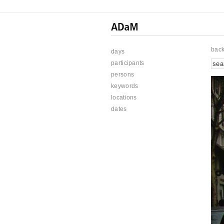
bac
days
participants
persons
keywords
locations
dates