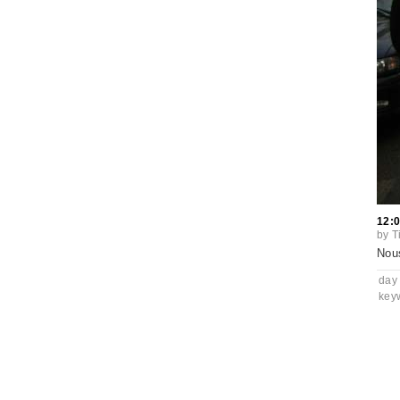
12:
by
T
Nous
day
key