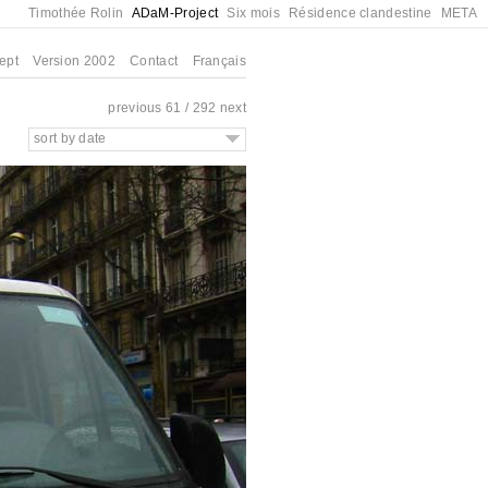
Timothée Rolin
ADaM-Project
Six mois
Résidence clandestine
META
ept
Version 2002
Contact
Français
previous
61 / 292
next
sort by date