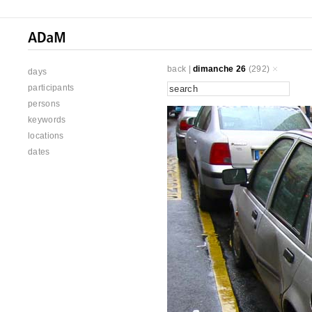
back
|
dimanche 26
(292)
days
participants
persons
keywords
locations
dates