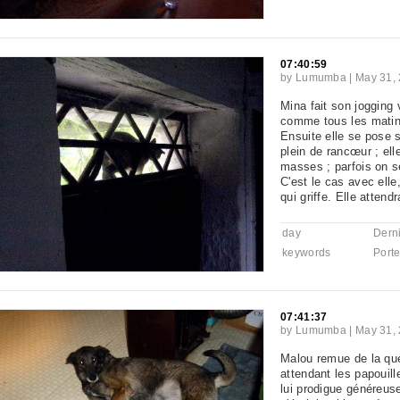
07:40:59
by
Lumumba
|
May 31, 
Mina fait son jogging v
comme tous les matin
Ensuite elle se pose s
plein de rancœur ; ell
masses ; parfois on s
C'est le cas avec elle
qui griffe. Elle attend
day
Derni
keywords
Port
07:41:37
by
Lumumba
|
May 31, 
Malou remue de la qu
attendant les papouill
lui prodigue généreus