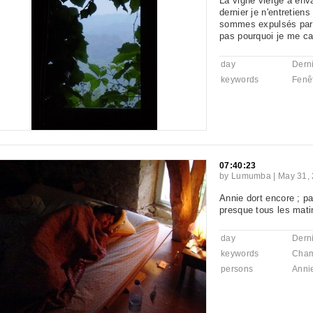
La vigne vierge a enva
dernier je n'entretiens
sommes expulsés par n
pas pourquoi je me cas
day
Derni
keywords
Fenê
07:40:23
by
Lumumba
|
May 31, 
Annie dort encore ; pa
presque tous les mati
day
Derni
keywords
Cha
persons
Anni