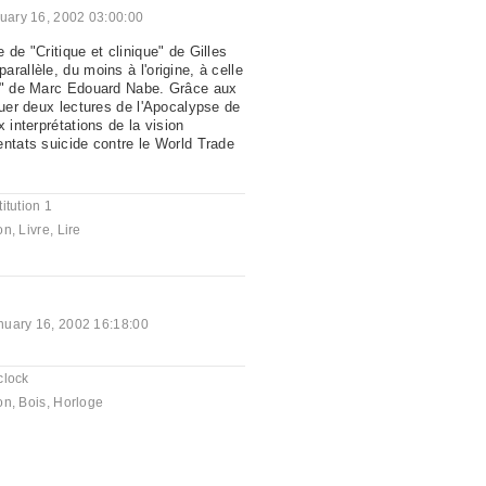
uary 16, 2002 03:00:00
 de "Critique et clinique" de Gilles
rallèle, du moins à l'origine, à celle
ir" de Marc Edouard Nabe. Grâce aux
ouer deux lectures de l'Apocalypse de
x interprétations de la vision
entats suicide contre le World Trade
itution 1
on
,
Livre
,
Lire
nuary 16, 2002 16:18:00
clock
on
,
Bois
,
Horloge