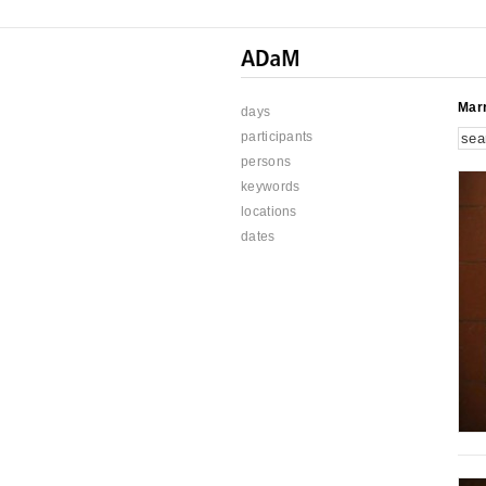
Mar
days
participants
persons
keywords
locations
dates