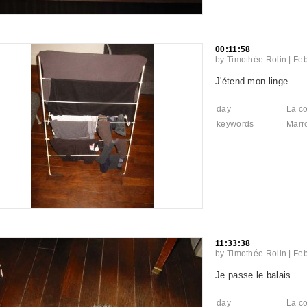
00:11:58
by
Timothée Rolin
|
Feb
J'étend mon linge.
day
La co
keywords
Marr
11:33:38
by
Timothée Rolin
|
Feb
Je passe le balais.
day
La co