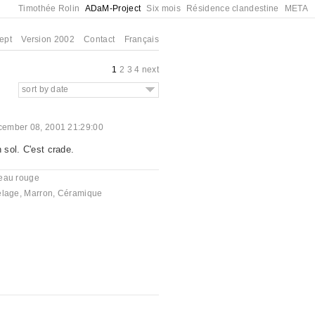
Timothée Rolin
ADaM-Project
Six mois
Résidence clandestine
META
ept
Version 2002
Contact
Français
1
2
3
4
next
sort by date
ember 08, 2001 21:29:00
n sol. C'est crade.
eau rouge
elage
,
Marron
,
Céramique