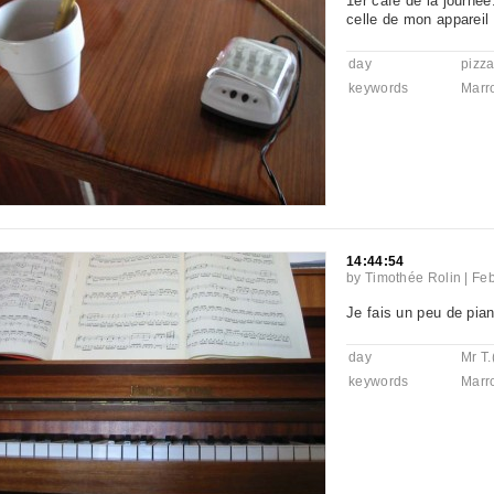
1er café de la journée
celle de mon appareil
day
pizz
keywords
Marr
14:44:54
by
Timothée Rolin
|
Feb
Je fais un peu de pia
day
Mr T.
keywords
Marr