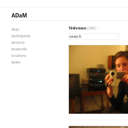
Télévision
(195)
days
participants
persons
keywords
locations
dates