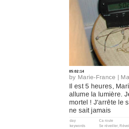
05:02:14
by
Marie-France
|
Ma
Il est 5 heures, Mar
allume la lumière. J
mortel ! J'arrête le
ne sait jamais
day
Ca roule
keywords
Se réveiller
,
Révei