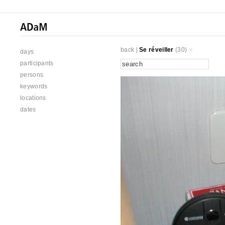
back
|
Se réveiller
(30)
days
participants
persons
keywords
locations
dates