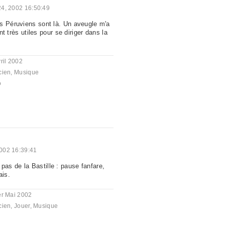
 24, 2002 16:50:49
s Péruviens sont là. Un aveugle m'a
ont très utiles pour se diriger dans la
ril 2002
cien
,
Musique
o
002 16:39:41
s de la Bastille : pause fanfare,
is.
er Mai 2002
cien
,
Jouer
,
Musique