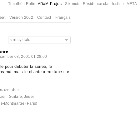
Timothée Rolin
ADaM-Project
Six mois
Résidence clandestine
META
ept
Version 2002
Contact
Français
sort by date
artre
cember 08, 2001 01:28:00
le pour débuter la soirée, le
as mal mais le chanteur me tape sur
os overdose
cien
,
Guitare
,
Jouer
e-Montmartre (Paris)