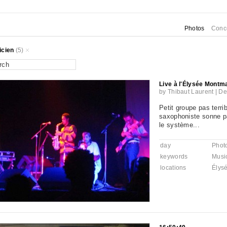
Photos
Conc
icien
(5)
Live à l'Élysée Montm
by
Thibaut Laurent
|
De
Petit groupe pas terrib
saxophoniste sonne p
le système...
day
Phot
keywords
Musi
locations
Élysé