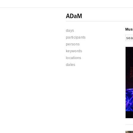
Mus
days
participants
persons
keywords
locations
dates