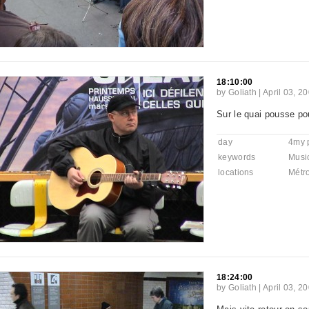
18:10:00
by
Goliath
|
April 03, 2
Sur le quai pousse pour
day
4my 
keywords
Musi
locations
Métr
18:24:00
by
Goliath
|
April 03, 2