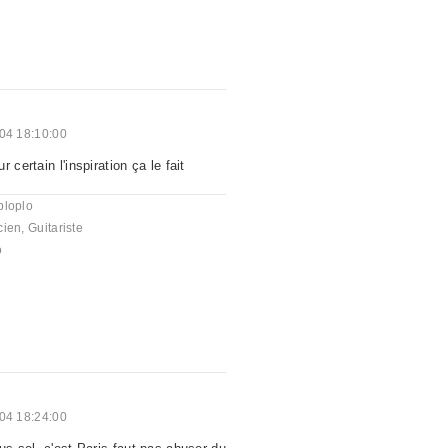
004 18:10:00
 certain l'inspiration ça le fait
ploplo
cien
,
Guitariste
o
004 18:24:00