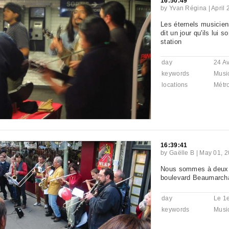
16:50:49
by
Yvan Régina
|
April
Les éternels musicien
dit un jour qu'ils lui s
station
day
24 Av
keywords
Musi
locations
Métr
16:39:41
by
Gaëlle B
|
May 01, 2
Nous sommes à deux pa
boulevard Beaumarcha
day
Le 1
keywords
Musi