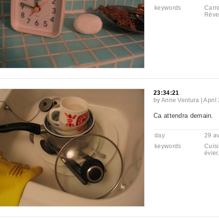
keywords
Carr
Réve
23:34:21
by
Anne Ventura
|
April
Ca attendra demain.
day
29 av
keywords
Cuis
évier