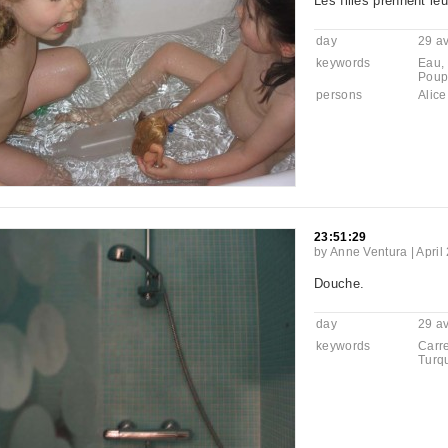
Les filles prennent leu
day
29 av
keywords
Eau
,
Poup
persons
Alice
23:51:29
by
Anne Ventura
|
April
Douche.
day
29 av
keywords
Carr
Turq