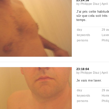
23:24:38
by
Philippe Diaz
|
April
J'ai pris cette habitu
sûr que cela soit très 
temps.
day
29 av
keywords
Lave
persons
Phili
23:18:04
by
Philippe Diaz
|
April
Je vais me laver.
day
29 av
keywords
Hom
persons
Phili