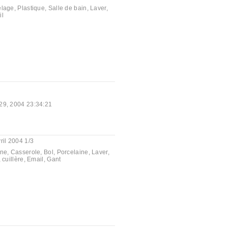
elage
,
Plastique
,
Salle de bain
,
Laver
,
il
 29, 2004 23:34:21
ril 2004 1/3
ine
,
Casserole
,
Bol
,
Porcelaine
,
Laver
,
,
cuillère
,
Email
,
Gant