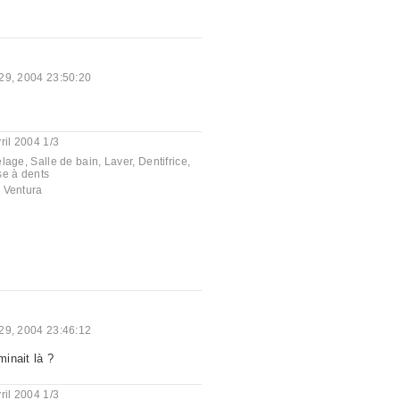
 29, 2004 23:50:20
ril 2004 1/3
elage
,
Salle de bain
,
Laver
,
Dentifrice
,
se à dents
 Ventura
 29, 2004 23:46:12
minait là ?
ril 2004 1/3