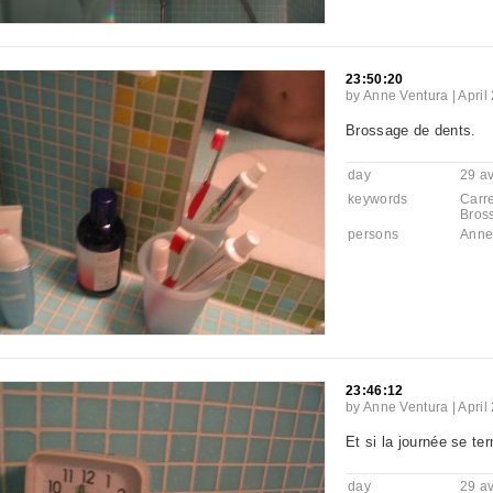
23:50:20
by
Anne Ventura
|
April
Brossage de dents.
day
29 av
keywords
Carr
Bros
persons
Anne
23:46:12
by
Anne Ventura
|
April
Et si la journée se ter
day
29 av