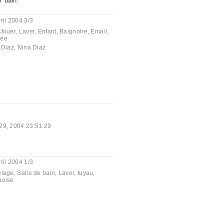
r bain.
ril 2004 3/3
Jouer
,
Laver
,
Enfant
,
Baignoire
,
Email
,
ée
 Diaz
,
Nina Diaz
 29, 2004 23:51:29
ril 2004 1/3
elage
,
Salle de bain
,
Laver
,
tuyau
,
uoise