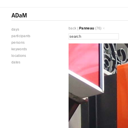
back
|
Panneau
(76)
days
participants
persons
keywords
locations
dates