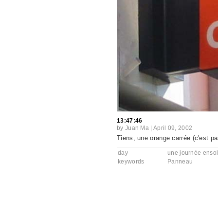
13:47:46
by
Juan Ma
|
April 09, 2002
Tiens, une orange carrée (c'est pa
day
une journée ensol
keywords
Panneau