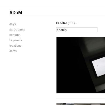
Fenêtre
(110)
days
participants
persons
keywords
locations
dates