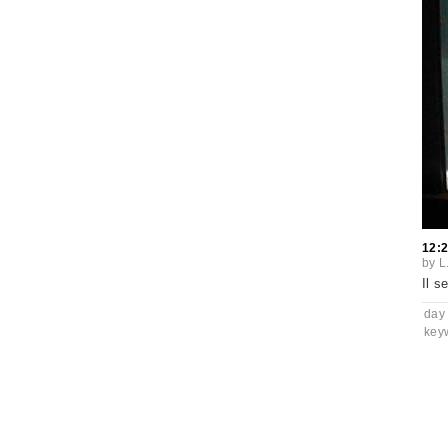
12:
by
L
Il s
day
key