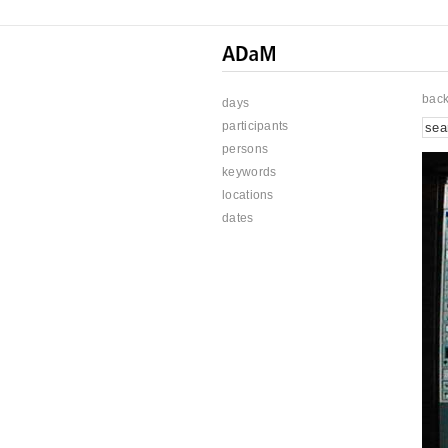
bac
days
participants
persons
keywords
locations
dates