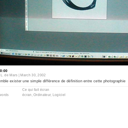
20:00
.L. de Mars
|
March 30, 2002
emble exister une simple différence de définition entre cette photographie
Ce qui fait écran
words
écran
,
Ordinateur
,
Logiciel