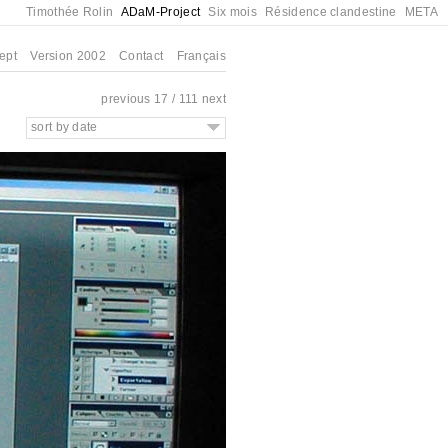
Timothée Rolin
ADaM-Project
Six mois
Résidence clandestine
META
ept
Version 2002
Contact
Français
previous
17 / 111
next
sort by date