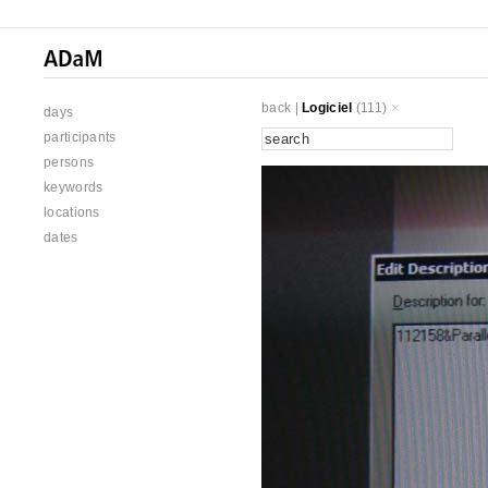
back
|
Logiciel
(111)
days
participants
persons
keywords
locations
dates