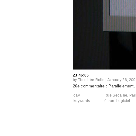
23:46:05
by
Timothée Rolin
|
January 26, 200
26e commentaire : Parallèlement, 
day
Rue Sedaine, Par
keywords
écran
,
Logiciel