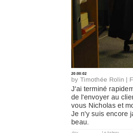
20:00:02
by
Timothée Rolin
|
F
J'ai terminé rapidem
de l'envoyer au cli
vous Nicholas et mo
Je n'y suis encore j
beau.
day
Le bateau