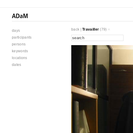
back
|
Travailler
(79)
days
participants
persons
keywords
locations
dates