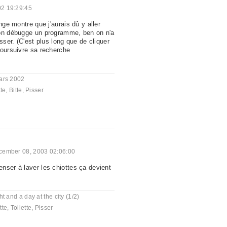
02 19:29:45
ange montre que j'aurais dû y aller
 on débugge un programme, ben on n'a
isser. (C'est plus long que de cliquer
poursuivre sa recherche
ars 2002
tte
,
Bitte
,
Pisser
cember 08, 2003 02:06:00
nser à laver les chiottes ça devient
ht and a day at the city (1/2)
tte
,
Toilette
,
Pisser