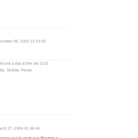
cember 08, 2003 23:33:00
ht and a day at the city (1/2)
tte
,
Toilette
,
Pisser
rch 27, 2004 01:46:44