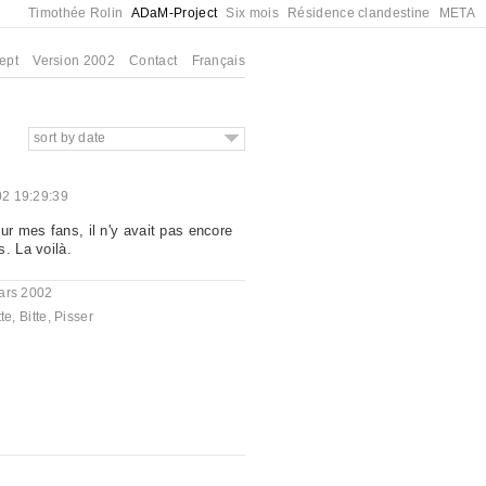
Timothée Rolin
ADaM-Project
Six mois
Résidence clandestine
META
ept
Version 2002
Contact
Français
sort by date
02 19:29:39
ur mes fans, il n'y avait pas encore
. La voilà.
ars 2002
tte
,
Bitte
,
Pisser