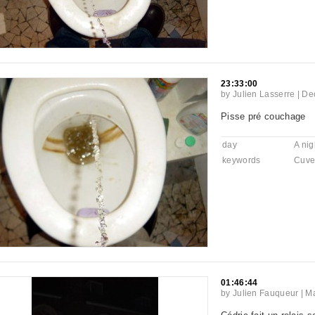
23:33:00
by
Julien Lasserre
|
De
Pisse pré couchage
day
A nig
keywords
Cuve
01:46:44
by
Julien Fauqueur
|
Ma