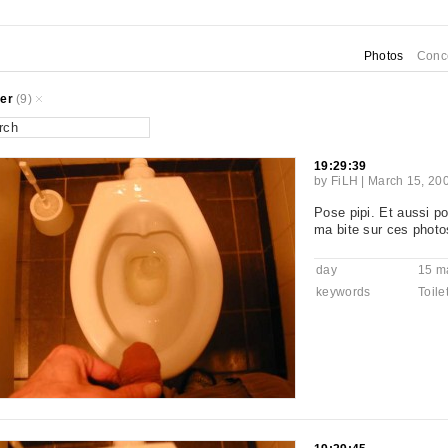
Photos
Conc
er
(9)
19:29:39
by
FiLH
|
March 15, 20
Pose pipi. Et aussi po
ma bite sur ces photos
day
15 m
keywords
Toile