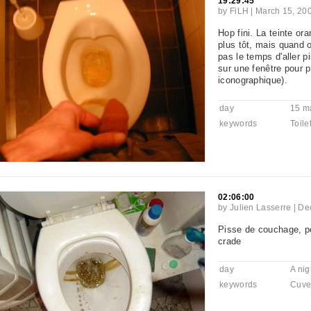
19:29:45
by
FiLH
|
March 15, 20
Hop fini. La teinte or
plus tôt, mais quand
pas le temps d'aller p
sur une fenêtre pour 
iconographique).
day
15 m
keywords
Toile
02:06:00
by
Julien Lasserre
|
De
Pisse de couchage, pe
crade
day
A nig
keywords
Cuve