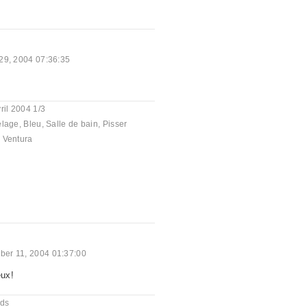
 29, 2004 07:36:35
ril 2004 1/3
elage
,
Bleu
,
Salle de bain
,
Pisser
 Ventura
er 11, 2004 01:37:00
eux!
nds