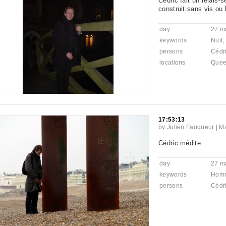
Cédric fait un relais-
construit sans vis ou
day
27 m
keywords
Nuit
,
persons
Cédr
locations
Quee
17:53:13
by
Julien Fauqueur
|
Ma
Cédric médite.
day
27 m
keywords
Hom
persons
Cédr