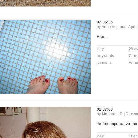
07:36:35
by
Anne Ventura
|
April
Pipi...
day
29 av
keywords
Carr
persons
Anne
01:37:00
by
Marianne P.
|
Decemb
Je fais pipi, ça va mi
day
Frie