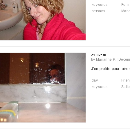
keywords
Fem
persons
Mari
21:02:30
by
Marianne P.
|
Decemb
J'en profite pour faire 
day
Frie
keywords
Salle