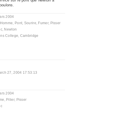
service sur le pont que Newton a
 boulons.
ars 2004
Homme
,
Pont
,
Sourire
,
Fumer
,
Pisser
ic
,
Newton
ns College
,
Cambridge
rch 27, 2004 17:53:13
ars 2004
me
,
Pilier
,
Pisser
ic