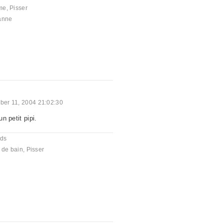
me
,
Pisser
anne
er 11, 2004 21:02:30
un petit pipi.
nds
 de bain
,
Pisser