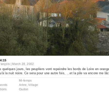
44:15
rançois
|
March 28, 2002
 quelques jours, les peupliers vont repeindre les bords de Loire en orange
u'à la nuit noire. Ce sera pour une autre fois, ...et la pile va encore me lâc
Mi-temps
words
Arbre
,
Village
tions
Oudon