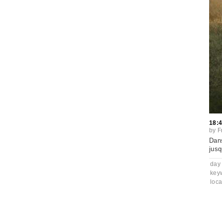
18:
by
F
Dans
jusq
day
key
loca