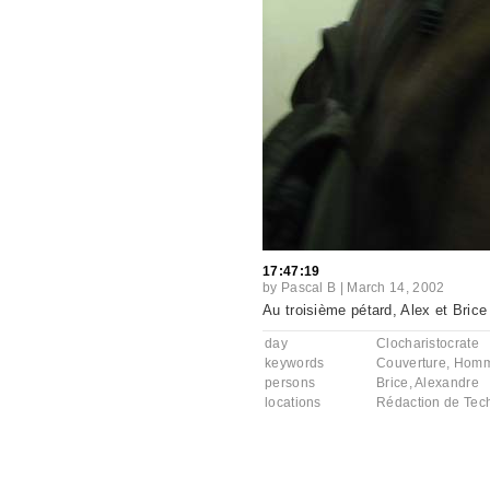
17:47:19
by
Pascal B
|
March 14, 2002
Au troisième pétard, Alex et Brice s
day
Clocharistocrate
keywords
Couverture
,
Hom
persons
Brice
,
Alexandre
locations
Rédaction de Tech