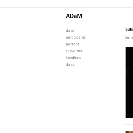
Subs
days
participants
persons
keywords
locations
dates