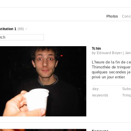
Photos
Conc
titution 1
(88)
Tchin
by
Edouard Boyer
|
Jan
L'heure de la fin de c
Thimothée de trinquer
quelques secondes je lu
privé un jour entier.
day
Subst
keywords
Trin