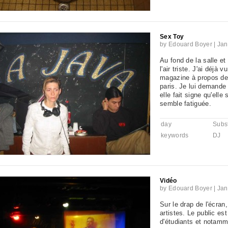
Sex Toy
by
Edouard Boyer
|
Jan
Au fond de la salle et 
l'air triste. J'ai déjà
magazine à propos d
paris. Je lui demande 
elle fait signe qu'elle 
semble fatiguée.
day
Subst
keywords
DJ
Vidéo
by
Edouard Boyer
|
Jan
Sur le drap de l'écran
artistes. Le public es
d'étudiants et notamm