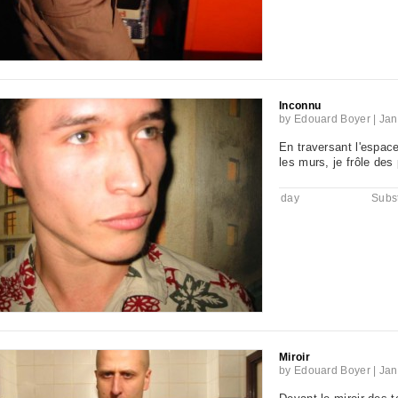
Inconnu
by
Edouard Boyer
|
Jan
En traversant l'espace
les murs, je frôle des
day
Subst
Miroir
by
Edouard Boyer
|
Jan