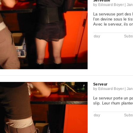
Serveuse
by
Edouard Boyer
|
Jan
La serveuse port des b
l'on devine sous le ti
Avec le serveur, ils on
day
Subst
Serveur
by
Edouard Boyer
|
Jan
Le serveur porte un pa
slip. Leur rhum plante
day
Subst