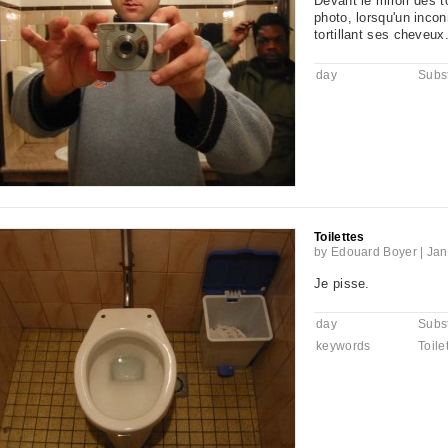
Devant le miroir des 
photo, lorsqu'un incon
tortillant ses cheveux
day
Subst
Toilettes
by
Edouard Boyer
|
Jan
Je pisse.
day
Subst
keywords
Toile