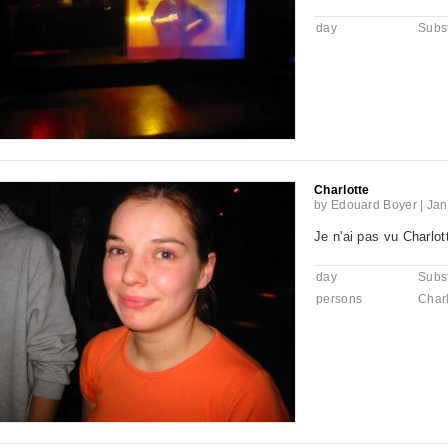
day
Subst
Charlotte
by
Edouard Boyer
|
Jan
Je n'ai pas vu Charlo
day
Subst
persons
Charl