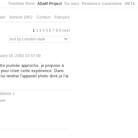
Timothée Rolin
ADaM-Project
Six mois
Résidence clandestine
META
ept
Version 2002
Contact
Français
1
2
3
4
5
6
7
8
9
next
sort by creation date
uary 16, 2002 23:57:00
ette journée approche, je propose à
 pour clore cette expérience. Dans
i rendrai l'appareil photo dont je l'ai
itution 1
quer