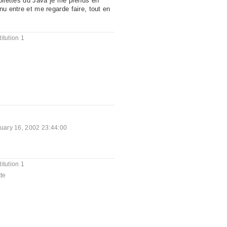
toilettes du Java je me prends en
nu entre et me regarde faire, tout en
.
itution 1
uary 16, 2002 23:44:00
itution 1
tte