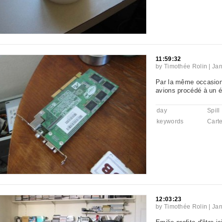
11:59:32
by
Timothée Rolin
|
Jan
Par la même occasion
avions procédé à un 
day
Spill
keywords
Cart
12:03:23
by
Timothée Rolin
|
Jan