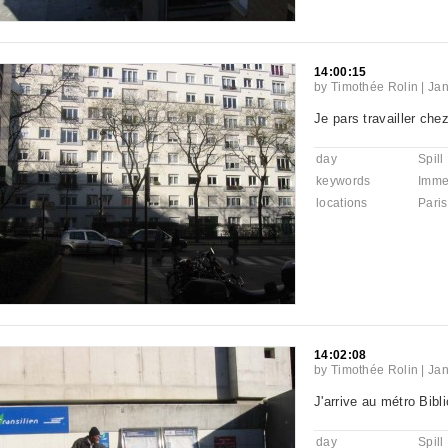
14:00:15
by
Timothée Rolin
|
Jan
Je pars travailler chez
day
Spill
keywords
Imme
locations
Paris
14:02:08
by
Timothée Rolin
|
Jan
J'arrive au métro Bibl
day
Spill