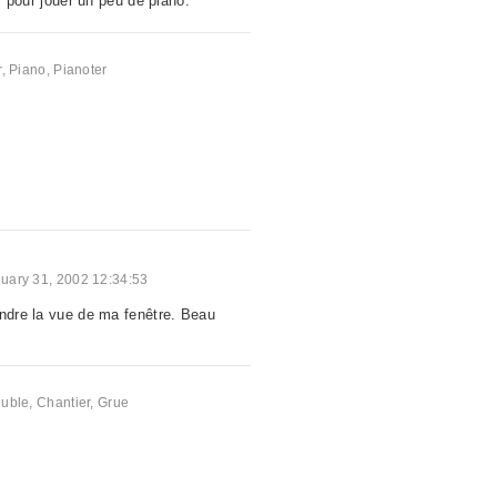
ci pour jouer un peu de piano.
r
,
Piano
,
Pianoter
uary 31, 2002 12:34:53
endre la vue de ma fenêtre. Beau
uble
,
Chantier
,
Grue