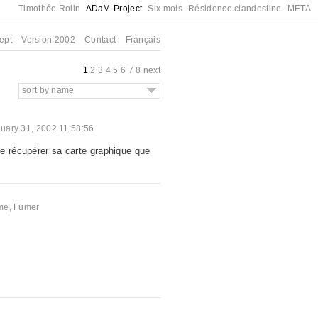
Timothée Rolin
ADaM-Project
Six mois
Résidence clandestine
META
ept
Version 2002
Contact
Français
1
2
3
4
5
6
7
8
next
sort by name
uary 31, 2002 11:58:56
e récupérer sa carte graphique que
me
,
Fumer