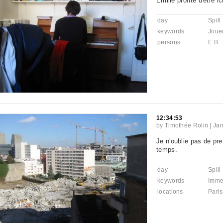
Emilie profite d'être i
day
Spill
keywords
Joue
persons
E B
12:34:53
by
Timothée Rolin
|
Jan
Je n'oublie pas de pr
temps.
day
Spill
keywords
Imme
locations
Paris