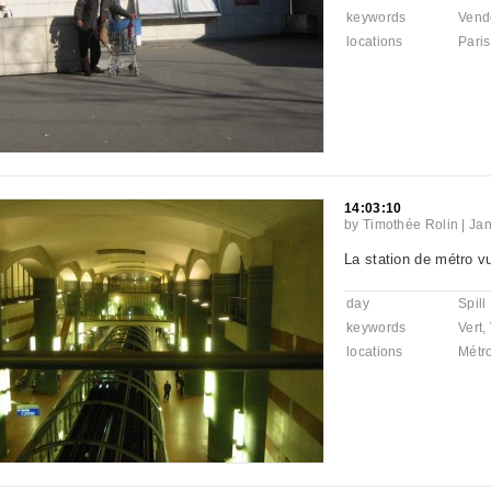
keywords
Vend
locations
Paris
14:03:10
by
Timothée Rolin
|
Jan
La station de métro v
day
Spill
keywords
Vert
,
locations
Métr