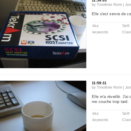
11:59:03
by
Timothée Rolin
|
Jan
Elle s'est servie de ce
day
Spill
keywords
Clavi
11:59:11
by
Timothée Rolin
|
Jan
Elle m'a réveillé. J'a
me couche trop tard.
day
Spill
keywords
Clavi