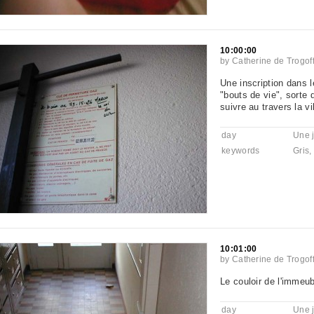
10:00:00
by
Catherine de Trogof
Une inscription dans le
"bouts de vie", sorte 
suivre au travers la vil
day
Une 
keywords
Gris
,
10:01:00
by
Catherine de Trogof
Le couloir de l'immeub
day
Une 