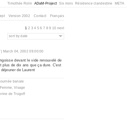
Timothée Rolin
ADaM-Project
Six mois
Résidence clandestine
META
ept
Version 2002
Contact
Français
1
2
3
4
5
6
7
8
9
10
next
sort by date
f
|
March 04, 2002 09:00:00
angoisse devant le vide renouvelé de
t plus de dix ans que ça dure. C'est
it déjeuner de Laurent
journée banale
Femme
,
Visage
rine de Trogoff