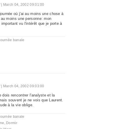
f
|
March 04, 2002 09:01:00
 journée où j'ai au moins une chose à
oir au moins une personne: mon
important vu l'intérêt que je porte à
journée banale
f
|
March 04, 2002 09:03:00
 dois rencontrer l'analyste et la
ais souvent je ne vois que Laurent.
tude à la vie oblige.
journée banale
me
,
Dormir