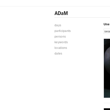
Une 
days
participants
persons
keywords
locations
dates