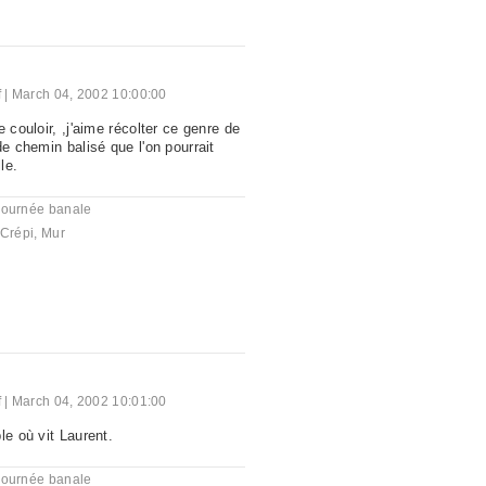
f
|
March 04, 2002 10:00:00
 couloir, ,j'aime récolter ce genre de
de chemin balisé que l'on pourrait
le.
journée banale
Crépi
,
Mur
f
|
March 04, 2002 10:01:00
le où vit Laurent.
journée banale