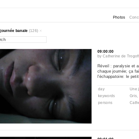
Photos
Conc
journée banale
(126)
09:00:00
by
Catherine de Trogof
Réveil : paralysie et 
chaque journée; ça fai
l'échappatoire: le pet
day
Une 
keywords
Gris
,
persons
Cathe