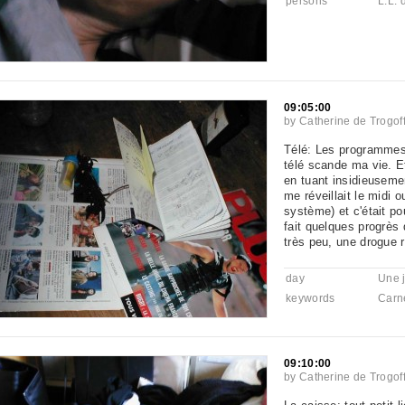
persons
L.L. 
09:05:00
by
Catherine de Trogof
Télé: Les programmes 
télé scande ma vie. E
en tuant insidieusemen
me réveillait le midi o
système) et c'était pou
fait quelques progrè
très peu, une drogue 
day
Une 
keywords
Carn
09:10:00
by
Catherine de Trogof