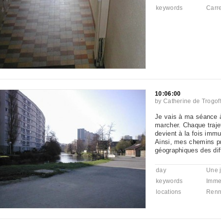
keywords
Carr
10:06:00
by
Catherine de Trogof
Je vais à ma séance à
marcher. Chaque traje
devient à la fois imm
Ainsi, mes chemins p
géographiques des di
day
Une 
keywords
Imme
locations
Renn