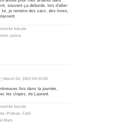
lieu alloué pour mes affaires dans
nt, souvent ça déborde, lors d'aller-
 lui, je ramène des sacs, des livres,
ntassent.
journée banale
ment
,
caisse
f
|
March 04, 2002 09:30:00
ombreuses fois dans la journée,
vec les clopes, de Laurent.
journée banale
me
,
Plateau
,
Café
de Mars