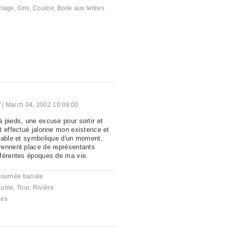
elage
,
Gris
,
Couloir
,
Boite aux lettres
f
|
March 04, 2002 10:06:00
 pieds, une excuse pour sortir et
t effectué jalonne mon existence et
uable et symbolique d'un moment.
rennent place de représentants
fférentes époques de ma vie.
journée banale
uble
,
Tour
,
Rivière
es