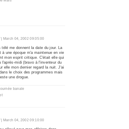
de Mars
f
|
March 04, 2002 09:05:00
télé me donnent la date du jour. La
t à une époque m'a maintenue en vie
t mon esprit critique. C'était elle qui
u l'après-midi (bravo à l'inventeur du
r elle mon dernier regard la nuit. J'ai
s dans le choix des programmes mais
reste une drogue.
journée banale
et
f
|
March 04, 2002 09:10:00