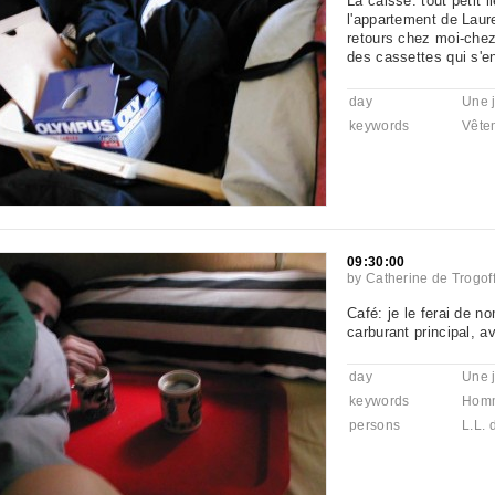
La caisse: tout petit 
l'appartement de Laure
retours chez moi-chez
des cassettes qui s'e
day
Une 
keywords
Vête
09:30:00
by
Catherine de Trogof
Café: je le ferai de n
carburant principal, a
day
Une 
keywords
Hom
persons
L.L. 