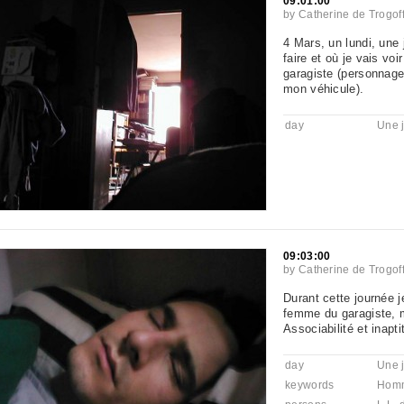
09:01:00
by
Catherine de Trogof
4 Mars, un lundi, une
faire et où je vais v
garagiste (personnage 
mon véhicule).
day
Une 
09:03:00
by
Catherine de Trogof
Durant cette journée je
femme du garagiste, m
Associabilité et inapti
day
Une 
keywords
Hom