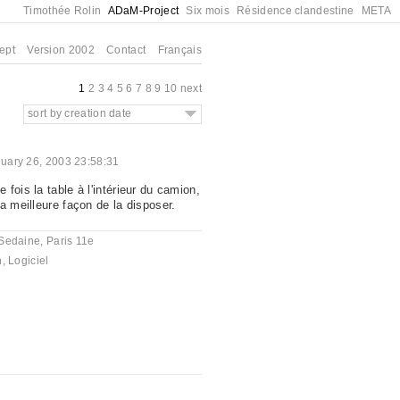
Timothée Rolin
ADaM-Project
Six mois
Résidence clandestine
META
ept
Version 2002
Contact
Français
1
2
3
4
5
6
7
8
9
10
next
sort by creation date
uary 26, 2003 23:58:31
fois la table à l'intérieur du camion,
a meilleure façon de la disposer.
Sedaine, Paris 11e
n
,
Logiciel