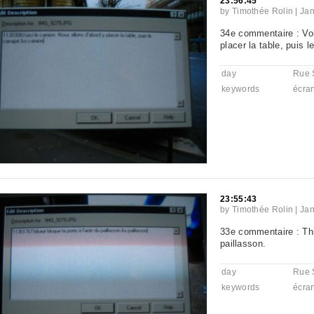
23:56:45
by
Timothée Rolin
|
Jan
34e commentaire : Voi
placer la table, puis 
day
Rue 
keywords
écra
23:55:43
by
Timothée Rolin
|
Jan
33e commentaire : Thib
paillasson.
day
Rue 
keywords
écra