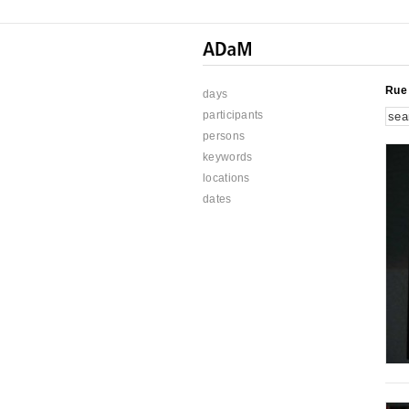
Rue 
days
participants
persons
keywords
locations
dates