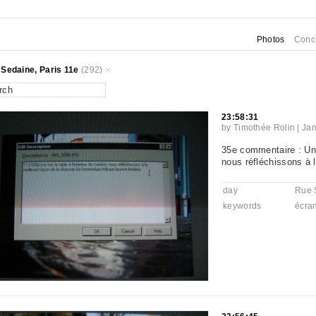
Photos
Conc
Sedaine, Paris 11e
(292)
23:58:31
by
Timothée Rolin
|
Jan
35e commentaire : Une 
nous réfléchissons à l
day
Rue 
keywords
écra