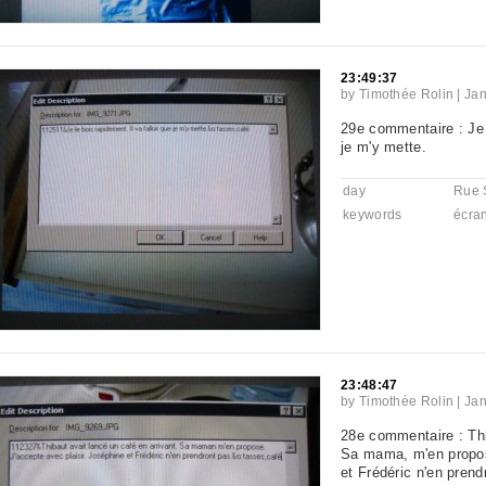
23:49:37
by
Timothée Rolin
|
Jan
29e commentaire : Je l
je m'y mette.
day
Rue 
keywords
écra
23:48:47
by
Timothée Rolin
|
Jan
28e commentaire : Thi
Sa mama, m'en propose
et Frédéric n'en prend