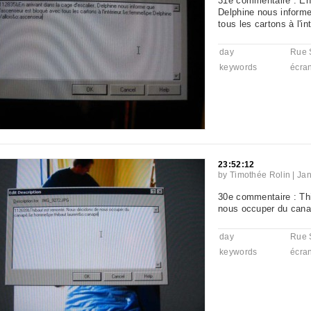
31e commentaire : En 
Delphine nous informe
tous les cartons à l'in
day
Rue 
keywords
écra
23:52:12
by
Timothée Rolin
|
Jan
30e commentaire : Th
nous occuper du cana
day
Rue 
keywords
écra