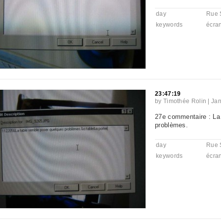
day
Rue 
keywords
écra
23:47:19
by
Timothée Rolin
|
Jan
27e commentaire : La
problèmes.
day
Rue 
keywords
écra