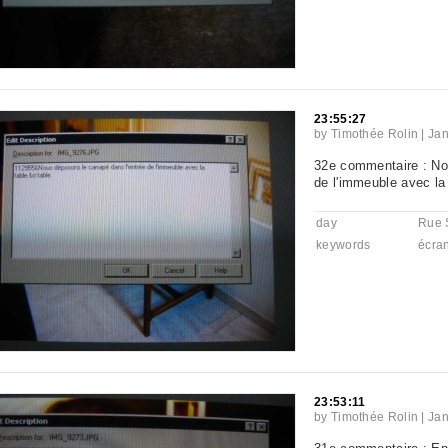
23:55:27
by
Timothée Rolin
|
Jan
32e commentaire : No
de l'immeuble avec la 
day
Rue 
keywords
écra
23:53:11
by
Timothée Rolin
|
Jan