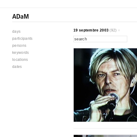
19 septembre 2003
(92)
days
participants
persons
keywords
locations
dates