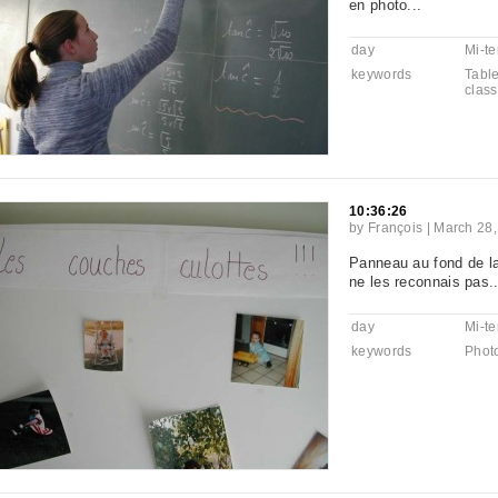
en photo...
day
Mi-t
keywords
Tabl
clas
10:36:26
by
François
|
March 28,
Panneau au fond de la
ne les reconnais pas..
day
Mi-t
keywords
Phot