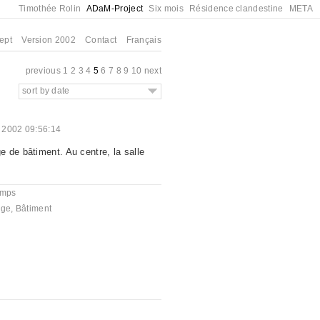
Timothée Rolin
ADaM-Project
Six mois
Résidence clandestine
META
ept
Version 2002
Contact
Français
previous
1
2
3
4
5
6
7
8
9
10
next
sort by date
 2002 09:56:14
 de bâtiment. Au centre, la salle
emps
ège
,
Bâtiment