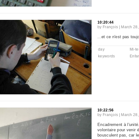
10:20:44
by
François
|
March 28,
...et ce n'est pas touj
day
Mi-t
keywords
Enfa
10:22:56
by
François
|
March 28,
Encadrement à l'unité
volontaire pour venir 
bousculent pas, car le