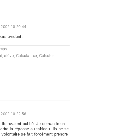
 2002 10:20:44
ours évident.
emps
nt
,
élève
,
Calculatrice
,
Calculer
 2002 10:22:56
. Ils avaient oublié. Je demande un
écrire la réponse au tableau. Ils ne se
 volontaire se fait forcément prendre