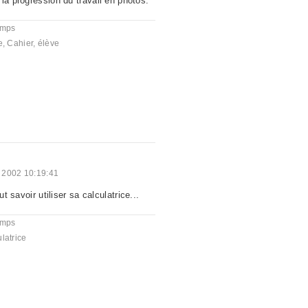
la progression du travail en photos.
emps
e
,
Cahier
,
élève
 2002 10:19:41
ut savoir utiliser sa calculatrice...
emps
latrice