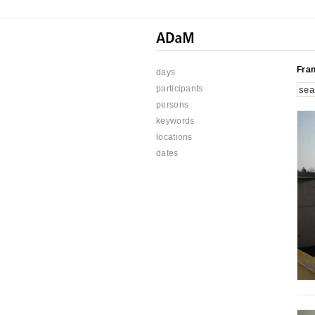
Fra
days
participants
persons
keywords
locations
dates