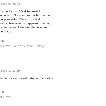
 2002 09:56:26
ù je fonds. C'est tellement
ailler ici ! Nous avons de la chance
si plaisants. D'accord, c'est
prof rentrer avec un appareil photos,
s se tiennent debout derrière leur
njour, ici.
emps
nt
,
élève
,
Salle de classe
,
Collège
 2002 10:11:19
e revois ce qui est raté, et d'abord la
emps
er
,
Devoir