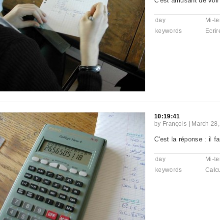
C'est amusant de voir 
day
Mi-t
keywords
Ecrir
10:19:41
by
François
|
March 28,
C'est la réponse : il fa
day
Mi-t
keywords
Calcu