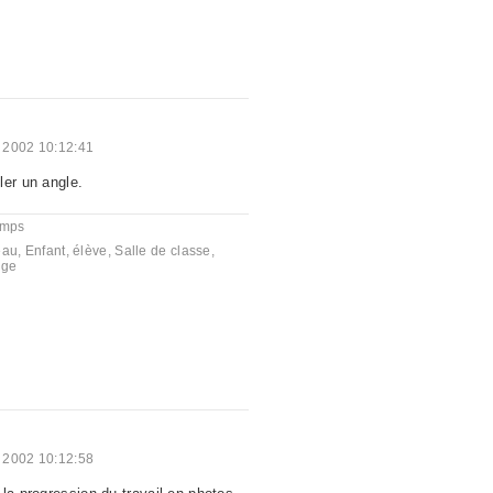
 2002 10:12:41
ler un angle.
emps
eau
,
Enfant
,
élève
,
Salle de classe
,
ège
 2002 10:12:58