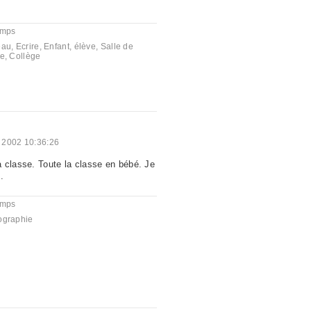
emps
eau
,
Ecrire
,
Enfant
,
élève
,
Salle de
se
,
Collège
 2002 10:36:26
 classe. Toute la classe en bébé. Je
.
emps
ographie