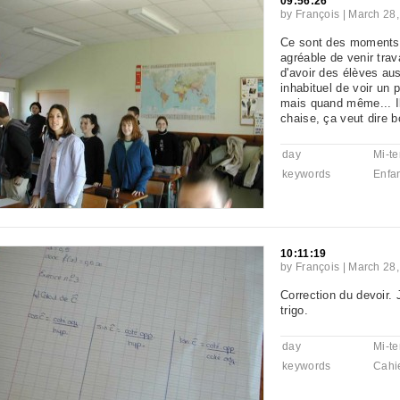
09:56:26
by
François
|
March 28,
Ce sont des moments o
agréable de venir trav
d'avoir des élèves aus
inhabituel de voir un 
mais quand même... Il
chaise, ça veut dire bo
day
Mi-t
keywords
Enfa
10:11:19
by
François
|
March 28,
Correction du devoir. J
trigo.
day
Mi-t
keywords
Cahi