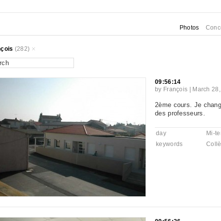
Photos
Conc
nçois
(282)
09:56:14
by
François
|
March 28,
2ème cours. Je change
des professeurs.
day
Mi-t
keywords
Coll