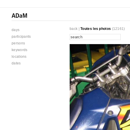
back
|
Toutes les photos
(12161)
days
participants
persons
keywords
locations
dates