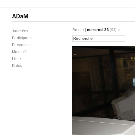
Retour
|
mercredi 23
(94)
Journées
Participants
Personnes
Mots-clés
Lieux
Dates