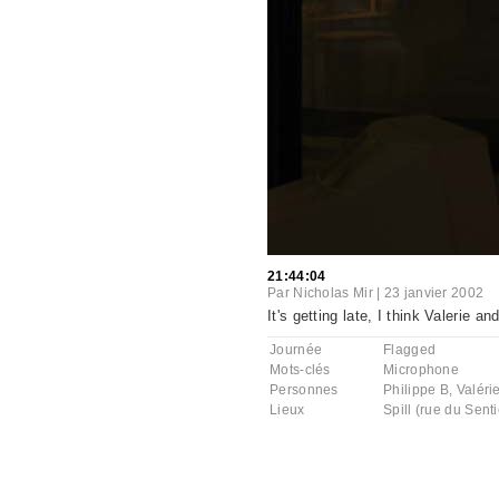
21:44:04
Par
Nicholas Mir
|
23 janvier 2002
It's getting late, I think Valerie 
Journée
Flagged
Mots-clés
Microphone
Personnes
Philippe B
,
Valéri
Lieux
Spill (rue du Senti