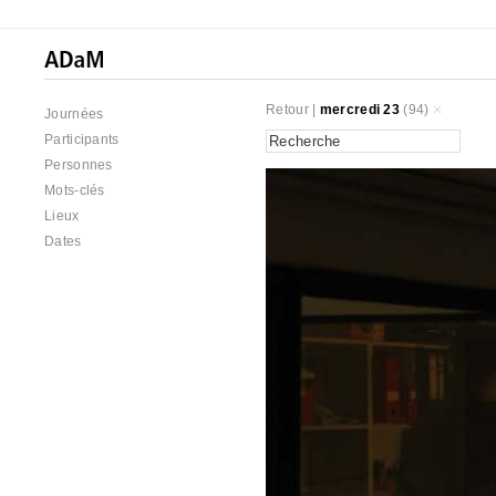
Retour
|
mercredi 23
(94)
Journées
Participants
Personnes
Mots-clés
Lieux
Dates