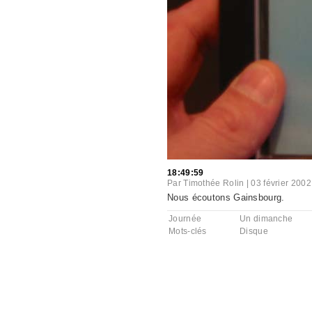
18:49:59
Par
Timothée Rolin
|
03 février 2002
Nous écoutons Gainsbourg.
Journée
Un dimanche
Mots-clés
Disque