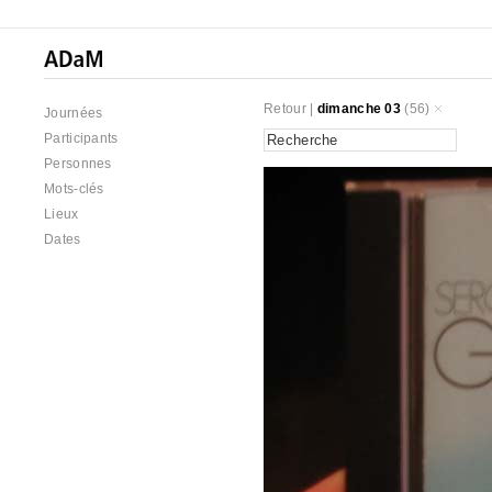
Retour
|
dimanche 03
(56)
Journées
Participants
Personnes
Mots-clés
Lieux
Dates