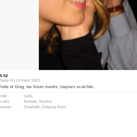
15:52
Zeina H
|
10 mars 2002
lotte et Greg, les futurs mariés, toujours scotchés.
rnée
Lalla
s-clés
Femme
,
Sourire
sonnes
Charlotte
,
Grégory Pons