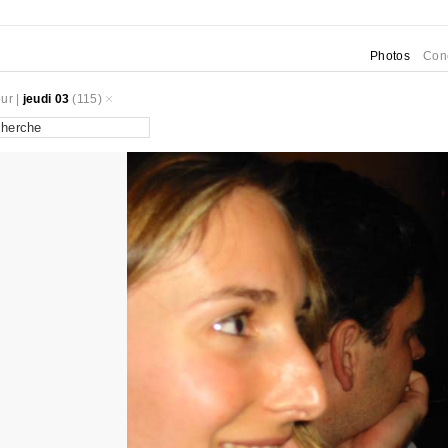
Photos
Con
ur
|
jeudi 03
(115)