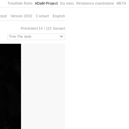
Timothée Rolin
ADaM-Project
Six mois
Résidence clandestine
META
cept
Version 2002
Contact
English
Précédent
14 / 115
Suivant
Trier Par date