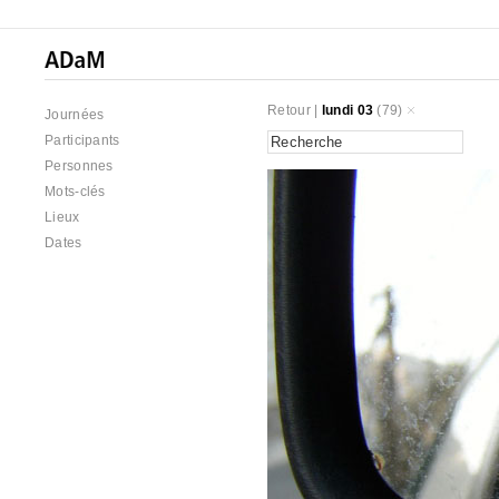
Retour
|
lundi 03
(79)
Journées
Participants
Personnes
Mots-clés
Lieux
Dates