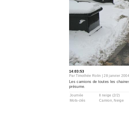
14:03:53
Par
Timothée Rolin
|
28 janvier 200
Les camions de toutes les chaines 
présume.
Journée
Il neige (2/2)
Mots-clés
Camion
,
Neige