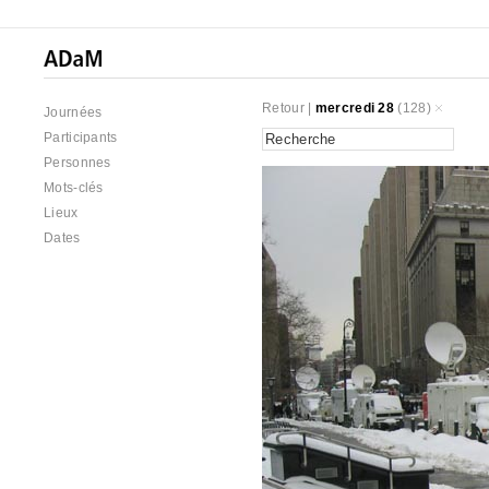
Retour
|
mercredi 28
(128)
Journées
Participants
Personnes
Mots-clés
Lieux
Dates