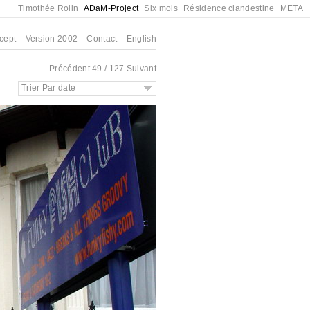
Timothée Rolin
ADaM-Project
Six mois
Résidence clandestine
META
cept
Version 2002
Contact
English
Précédent
49 / 127
Suivant
Trier Par date