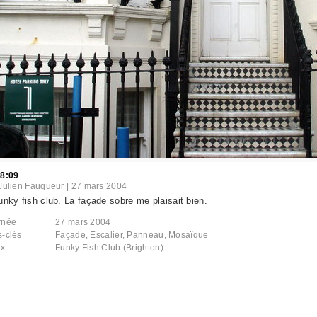
38:09
Julien Fauqueur
|
27 mars 2004
unky fish club. La façade sobre me plaisait bien.
rnée
27 mars 2004
s-clés
Façade
,
Escalier
,
Panneau
,
Mosaïque
ux
Funky Fish Club (Brighton)