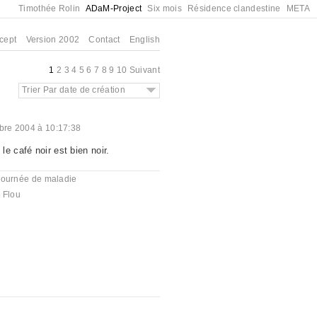
Timothée Rolin
ADaM-Project
Six mois
Résidence clandestine
META
cept
Version 2002
Contact
English
1
2
3
4
5
6
7
8
9
10
Suivant
Trier Par date de création
re 2004 à 10:17:38
e café noir est bien noir.
journée de maladie
,
Flou