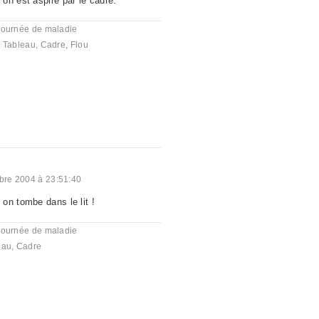
on est aspiré par le cadre.
journée de maladie
,
Tableau
,
Cadre
,
Flou
re 2004 à 23:51:40
on tombe dans le lit !
journée de maladie
eau
,
Cadre