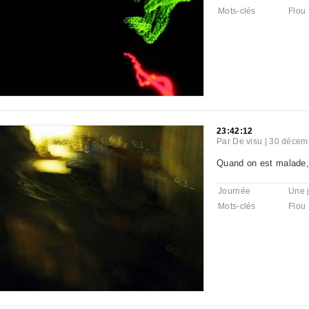
Mots-clés
Flou
23:42:12
Par
De visu
|
30 décemb
Quand on est malade,
Journée
Une 
Mots-clés
Flou