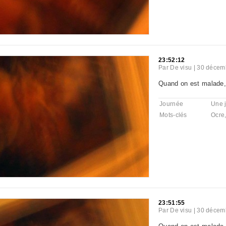
23:52:12
Par
De visu
|
30 décemb
Quand on est malade,
Journée
Une 
Mots-clés
Ocre
23:51:55
Par
De visu
|
30 décemb