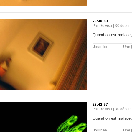
23:48:03
Par
De visu
|
30 décemb
Quand on est malade, o
Journée
Une 
23:42:57
Par
De visu
|
30 décemb
Quand on est malade, 
Journée
Une 