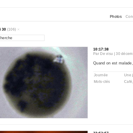
Photos
Con
i 30
(106)
10:17:38
Par
De visu
|
30 décemb
Quand on est malade, l
Journée
Une 
Mots-clés
Café