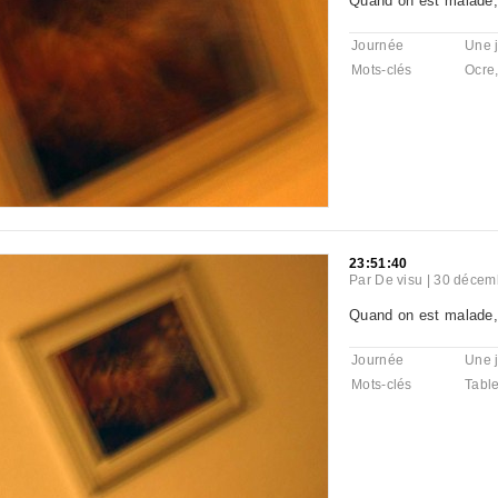
Quand on est malade, 
Journée
Une 
Mots-clés
Ocre
23:51:40
Par
De visu
|
30 décemb
Quand on est malade, 
Journée
Une 
Mots-clés
Tabl