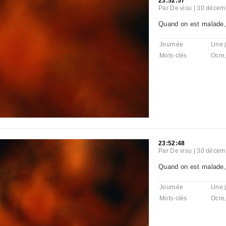
23:52:57
Par
De visu
|
30 décemb
Quand on est malade, 
Journée
Une 
Mots-clés
Ocre
23:52:48
Par
De visu
|
30 décemb
Quand on est malade, 
Journée
Une 
Mots-clés
Ocre