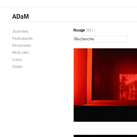
Rouge
(91)
Journées
Participants
Personnes
Mots-clés
Lieux
Dates