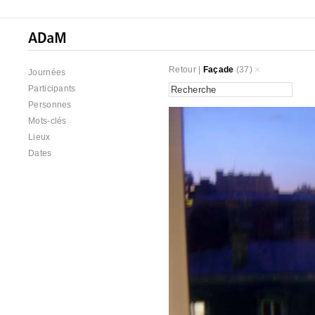
Retour
|
Façade
(37)
Journées
Participants
Personnes
Mots-clés
Lieux
Dates