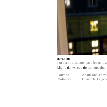
07:46:00
Par
Julien Lasserre
|
08 décembre 
Mairie du xv, peu de top modèles 
Journée
A night and a day a
Mots-clés
Immeuble
,
Façad