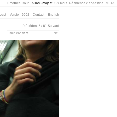
Timothée Rolin
ADaM-Project
Six mois
Résidence clandestine
META
cept
Version 2002
Contact
English
Précédent
5 / 81
Suivant
Trier Par date