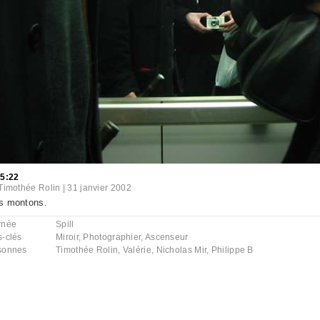
15:22
Timothée Rolin
|
31 janvier 2002
s montons.
rnée
Spill
s-clés
Miroir
,
Photographier
,
Ascenseur
sonnes
Timothée Rolin
,
Valérie
,
Nicholas Mir
,
Philippe B