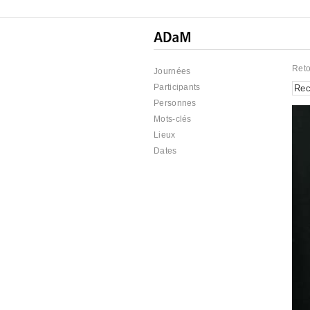
Reto
Journées
Participants
Personnes
Mots-clés
Lieux
Dates