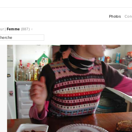
Photos
Con
ur
|
Femme
(887)