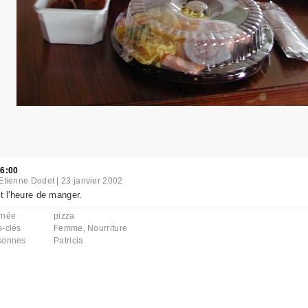
56:00
Etienne Dodet
|
23 janvier 2002
st l'heure de manger.
rnée
pizza
s-clés
Femme
,
Nourriture
sonnes
Patricia