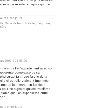
robablement l'endroit le plus dévasté
lier où je m'enterre depuis quinze
ours et tes jours
tte
,
Salle de bain
,
Toilette
,
Baignoire
,
llère
ars 2002 à 18:59:00
rine mitraille l'appartement avec son
l'apparente complexité de sa
photographiant, que fais-je de la
elle-ci est-elle vraiment imprimée
ence de la mienne, ou les deux
s pour ne signaler qu'une troisième
blable que l'on supposerait entre
ace?
ours et tes jours