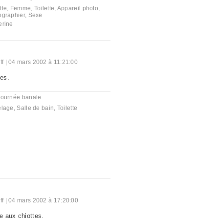
tte
,
Femme
,
Toilette
,
Appareil photo
,
ographier
,
Sexe
erine
ff
|
04 mars 2002 à 11:21:00
tes.
journée banale
elage
,
Salle de bain
,
Toilette
ff
|
04 mars 2002 à 17:20:00
se aux chiottes.