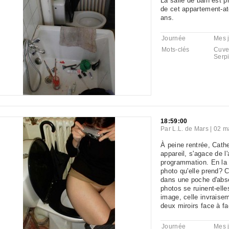
La salle de bain est p
de cet appartement-ate
ans.
Journée
Mes j
Mots-clés
Cuve
Serpi
18:59:00
Par
L.L. de Mars
|
02 m
À peine rentrée, Cathe
appareil, s'agace de 
programmation. En la 
photo qu'elle prend? C
dans une poche d'abs
photos se ruinent-elle
image, celle invraisem
deux miroirs face à f
Journée
Mes j