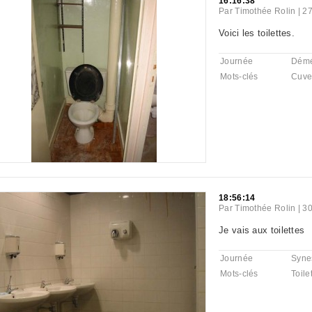
16:16:38
Par
Timothée Rolin
|
27
Voici les toilettes.
Journée
Dém
Mots-clés
Cuve
18:56:14
Par
Timothée Rolin
|
30
Je vais aux toilettes
Journée
Syne
Mots-clés
Toile