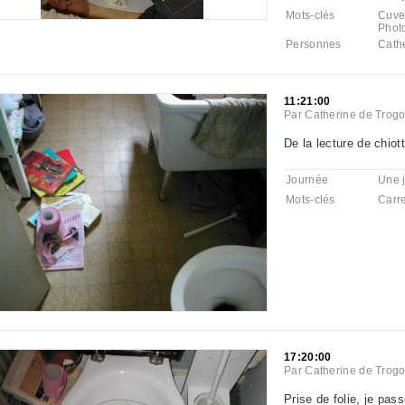
Mots-clés
Cuve
Phot
Personnes
Cath
11:21:00
Par
Catherine de Trogo
De la lecture de chiot
Journée
Une 
Mots-clés
Carr
17:20:00
Par
Catherine de Trogo
Prise de folie, je pas