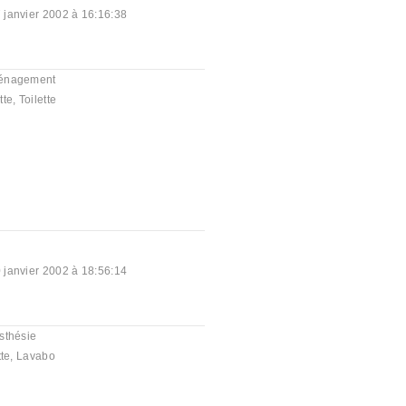
 janvier 2002 à 16:16:38
énagement
tte
,
Toilette
 janvier 2002 à 18:56:14
sthésie
tte
,
Lavabo