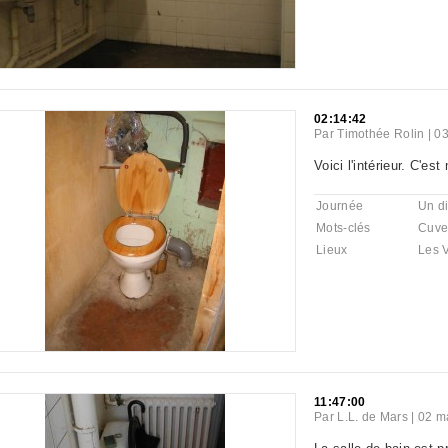
02:14:42
Par
Timothée Rolin
|
03
Voici l'intérieur. C'est
Journée
Un d
Mots-clés
Cuve
Lieux
Les V
11:47:00
Par
L.L. de Mars
|
02 m