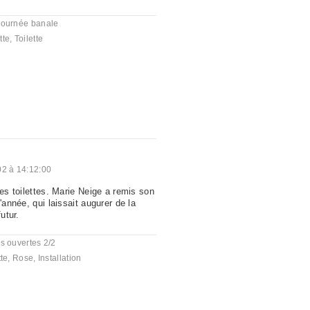
journée banale
tte
,
Toilette
2 à 14:12:00
les toilettes. Marie Neige a remis son
'année, qui laissait augurer de la
utur.
s ouvertes 2/2
tte
,
Rose
,
Installation