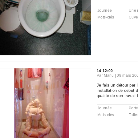
Journée
Une 
Mots-clés
Cuve
14:12:00
Par
Manu
|
09 mars 200
Je fais un détour par 
installation de début d
qualité de son travail f
Journée
Porte
Mots-clés
Toile