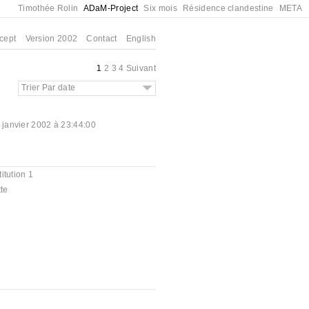
Timothée Rolin
ADaM-Project
Six mois
Résidence clandestine
META
cept
Version 2002
Contact
English
1
2
3
4
Suivant
Trier Par date
 janvier 2002 à 23:44:00
itution 1
tte