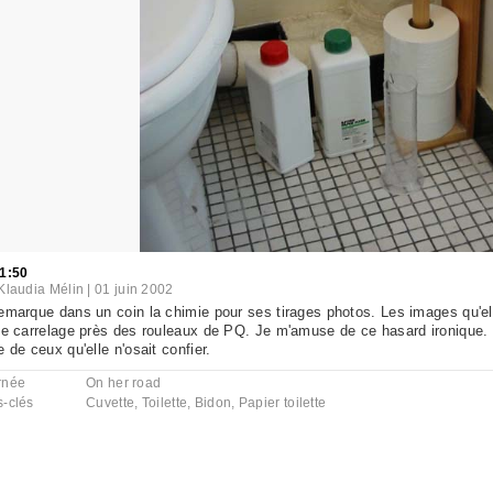
1:50
Klaudia Mélin
|
01 juin 2002
emarque dans un coin la chimie pour ses tirages photos. Les images qu'el
le carrelage près des rouleaux de PQ. Je m'amuse de ce hasard ironique.
e de ceux qu'elle n'osait confier.
rnée
On her road
s-clés
Cuvette
,
Toilette
,
Bidon
,
Papier toilette