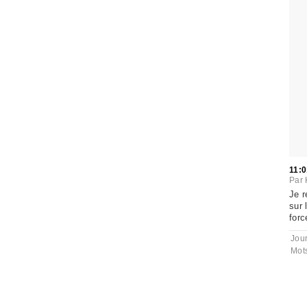
11:0
Par
Je r
sur 
forc
Jou
Mot