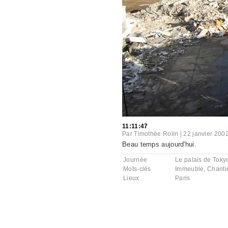
11:11:47
Par
Timothée Rolin
|
22 janvier 200
Beau temps aujourd'hui.
Journée
Le palais de Toky
Mots-clés
Immeuble
,
Chanti
Lieux
Paris