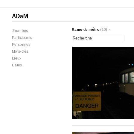
Rame de métro
(10)
Journées
Participants
Personnes
Mots-clés
Lieux
Dates