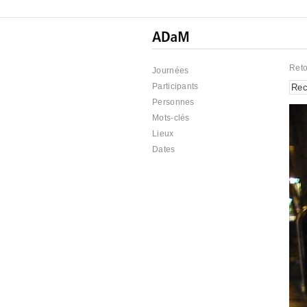
Reto
Journées
Participants
Personnes
Mots-clés
Lieux
Dates