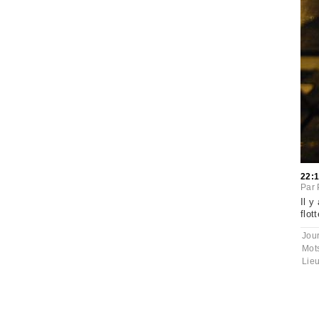
22:
Par
Il y
flot
Jou
Mot
Lie