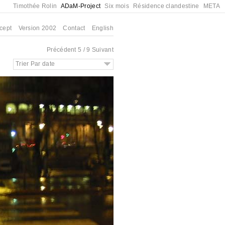
Timothée Rolin
ADaM-Project
Six mois
Résidence clandestine
META
cept
Version 2002
Contact
English
Précédent
5 / 9
Suivant
Trier Par date