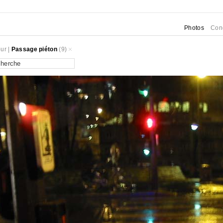
Photos
Con
ur
|
Passage piéton
(9)