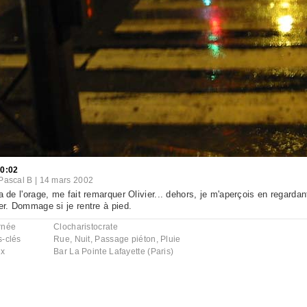
10:02
Pascal B
|
14 mars 2002
 a de l'orage, me fait remarquer Olivier... dehors, je m'aperçois en regardant
ter. Dommage si je rentre à pied.
rnée
Clocharistocrate
s-clés
Rue
,
Nuit
,
Passage piéton
,
Pluie
ux
Bar La Pointe Lafayette (Paris)