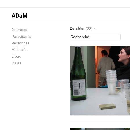
Cendrier
(22)
Journées
Participants
Personnes
Mots-clés
Lieux
Dates