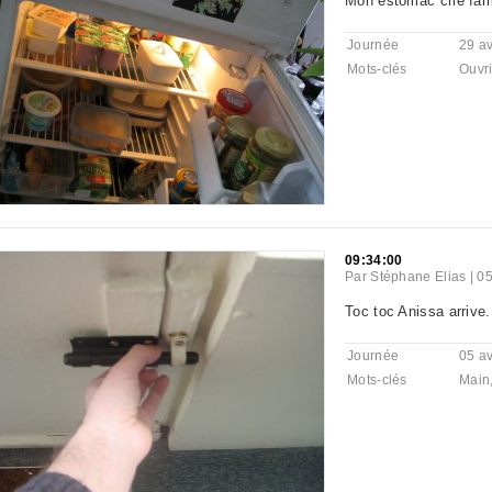
Mon estomac crie fam
Journée
29 av
Mots-clés
Ouvri
09:34:00
Par
Stéphane Elias
|
05
Toc toc Anissa arrive.
Journée
05 av
Mots-clés
Main