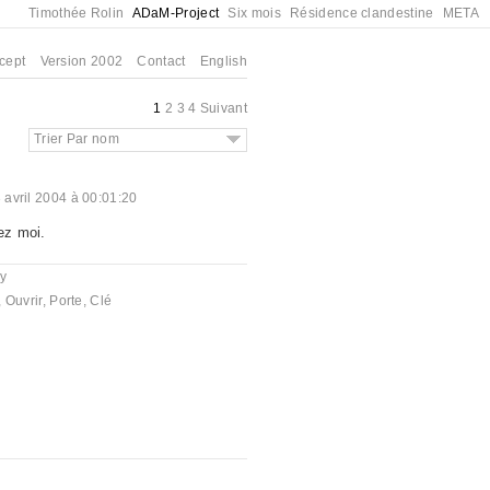
Timothée Rolin
ADaM-Project
Six mois
Résidence clandestine
META
cept
Version 2002
Contact
English
1
2
3
4
Suivant
Trier Par nom
 avril 2004 à 00:01:20
ez moi.
y
,
Ouvrir
,
Porte
,
Clé