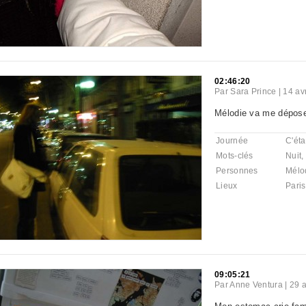
02:46:20
Par
Sara Prince
|
14 av
Mélodie va me déposer
Journée
C'éta
Mots-clés
Nuit
,
Personnes
Mélo
Lieux
Paris
09:05:21
Par
Anne Ventura
|
29 a