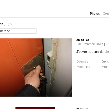
Photos
Con
ir
(36)
00:01:20
Par
Timothée Rolin
|
03
J'ouvre la porte de ch
Journée
Juvis
Mots-clés
Main