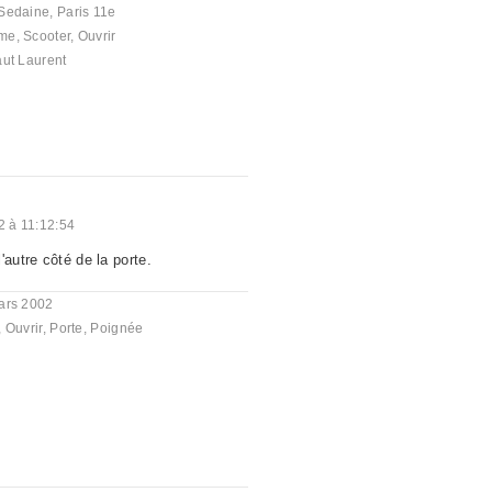
Sedaine, Paris 11e
me
,
Scooter
,
Ouvrir
aut Laurent
2 à 11:12:54
'autre côté de la porte.
ars 2002
,
Ouvrir
,
Porte
,
Poignée