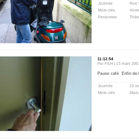
Journée
Rue 
Mots-clés
Hom
Personnes
Thib
11:12:54
Par
FiLH
|
15 mars 200
Pause café. Enfin de l
Journée
15 m
Mots-clés
Main