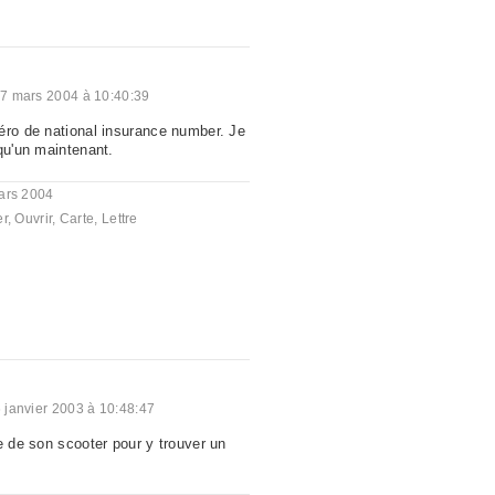
7 mars 2004 à 10:40:39
éro de national insurance number. Je
qu'un maintenant.
ars 2004
er
,
Ouvrir
,
Carte
,
Lettre
 janvier 2003 à 10:48:47
e de son scooter pour y trouver un