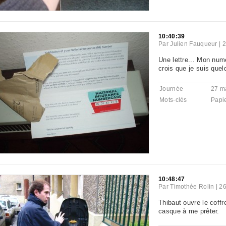
10:40:39
Par
Julien Fauqueur
|
2
Une lettre... Mon num
crois que je suis quel
Journée
27 m
Mots-clés
Papi
10:48:47
Par
Timothée Rolin
|
26
Thibaut ouvre le coffr
casque à me prêter.