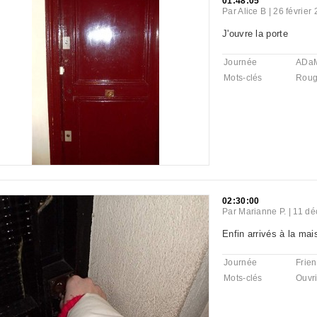
01:48:05
Par
Alice B
|
26 février
J'ouvre la porte
Journée
ADaM
Mots-clés
Rou
02:30:00
Par
Marianne P.
|
11 dé
Enfin arrivés à la ma
Journée
Frie
Mots-clés
Ouvri