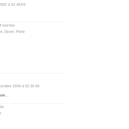
 2002 à 01:48:05
 journey
ge
,
Ouvrir
,
Porte
cembre 2004 à 02:30:00
ison…
nds
r