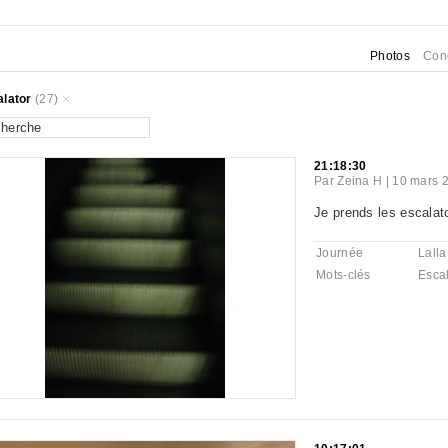
Photos
Con
lator
(27)
21:18:30
Par
Zeina H
|
10 mars 
Je prends les escalat
Journée
Lalla
Mots-clés
Escal