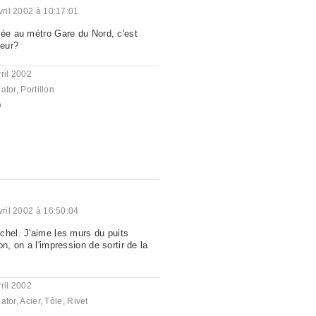
vril 2002 à 10:17:01
rée au métro Gare du Nord, c'est
peur?
ril 2002
ator
,
Portillon
o
vril 2002 à 16:50:04
chel. J'aime les murs du puits
n, on a l'impression de sortir de la
ril 2002
ator
,
Acier
,
Tôle
,
Rivet