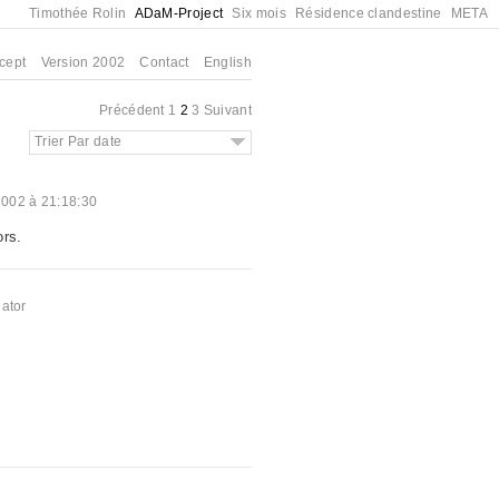
Timothée Rolin
ADaM-Project
Six mois
Résidence clandestine
META
cept
Version 2002
Contact
English
Précédent
1
2
3
Suivant
Trier Par date
2002 à 21:18:30
ors.
ator