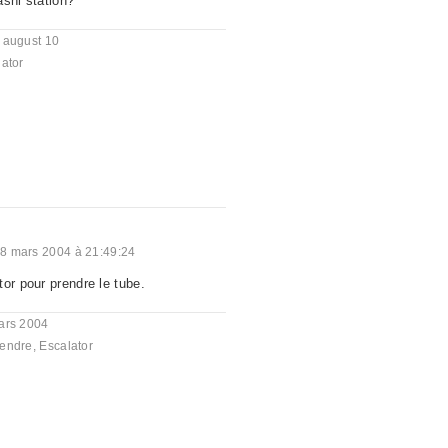
ashi station?
 august 10
ator
8 mars 2004 à 21:49:24
or pour prendre le tube.
ars 2004
endre
,
Escalator