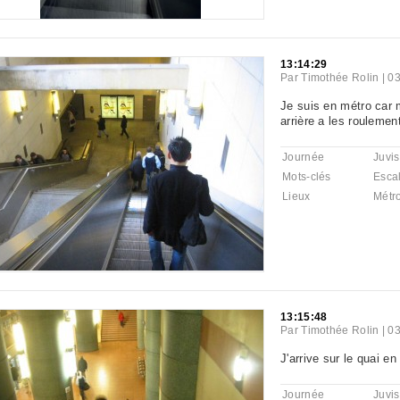
13:14:29
Par
Timothée Rolin
|
03
Je suis en métro car 
arrière a les roulemen
Journée
Juvis
Mots-clés
Escal
Lieux
Métr
13:15:48
Par
Timothée Rolin
|
03
J'arrive sur le quai en
Journée
Juvis