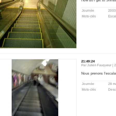
How do i get to Shinb
Journée
2003
Mots-clés
Escal
21:49:24
Par
Julien Fauqueur
|
2
Nous prenons l'escalat
Journée
28 m
Mots-clés
Desc