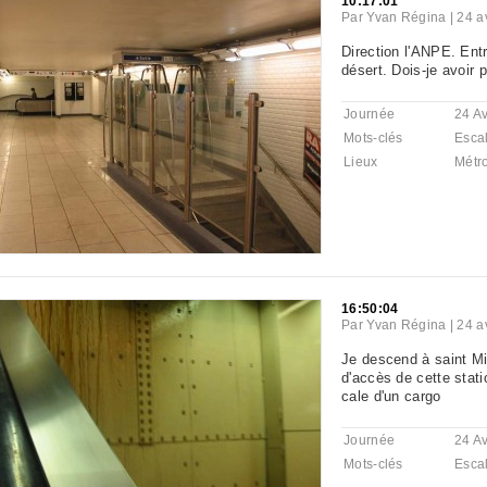
10:17:01
Par
Yvan Régina
|
24 a
Direction l'ANPE. Ent
désert. Dois-je avoir 
Journée
24 Av
Mots-clés
Escal
Lieux
Métr
16:50:04
Par
Yvan Régina
|
24 a
Je descend à saint Mi
d'accès de cette statio
cale d'un cargo
Journée
24 Av
Mots-clés
Escal