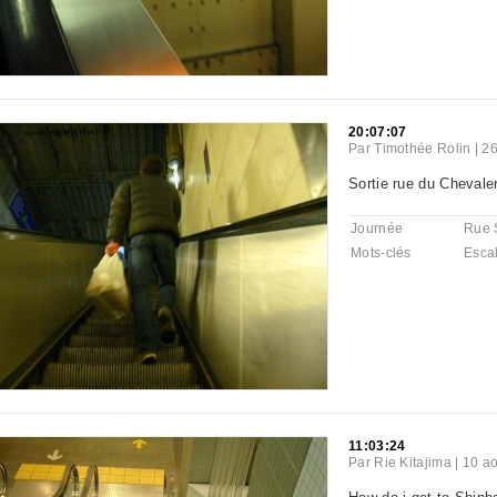
20:07:07
Par
Timothée Rolin
|
26
Sortie rue du Chevaler
Journée
Rue 
Mots-clés
Escal
11:03:24
Par
Rie Kitajima
|
10 ao