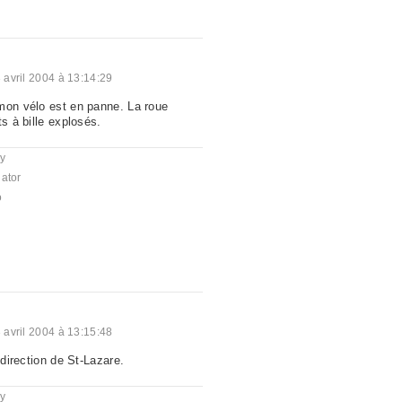
 avril 2004 à 13:14:29
mon vélo est en panne. La roue
ts à bille explosés.
y
ator
o
 avril 2004 à 13:15:48
 direction de St-Lazare.
y