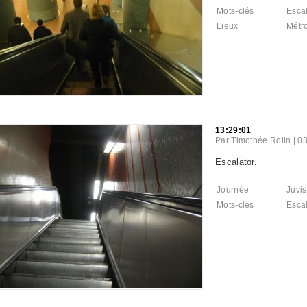
Mots-clés
Escal
Lieux
Métr
13:29:01
Par
Timothée Rolin
|
03
Escalator.
Journée
Juvis
Mots-clés
Escal