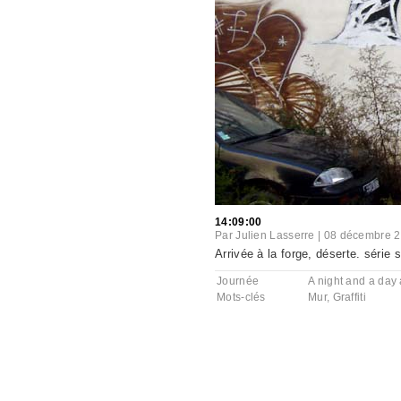
14:09:00
Par
Julien Lasserre
|
08 décembre 
Arrivée à la forge, déserte. série 
Journée
A night and a day a
Mots-clés
Mur
,
Graffiti