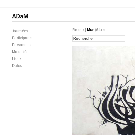
Retour
|
Mur
(64)
Journées
Participants
Personnes
Mots-clés
Lieux
Dates