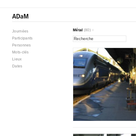
Métal
(80)
Journées
Participants
Personnes
Mots-clés
Lieux
Dates