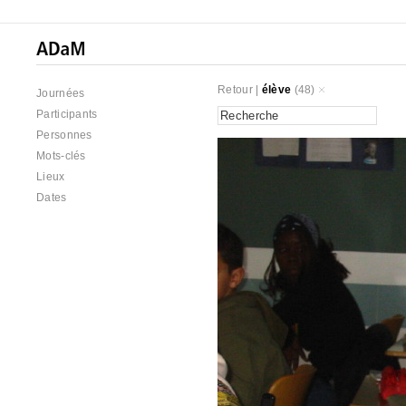
Retour
|
élève
(48)
Journées
Participants
Personnes
Mots-clés
Lieux
Dates