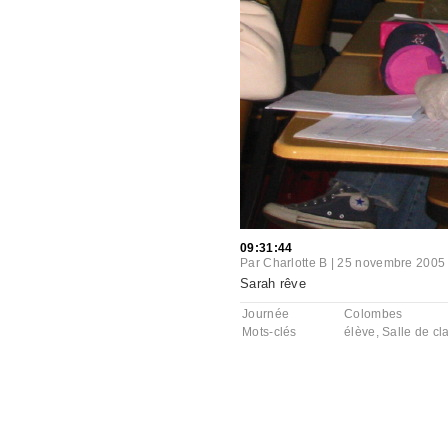
09:31:44
Par
Charlotte B
|
25 novembre 2005
Sarah rêve
Journée
Colombes
Mots-clés
élève
,
Salle de cl